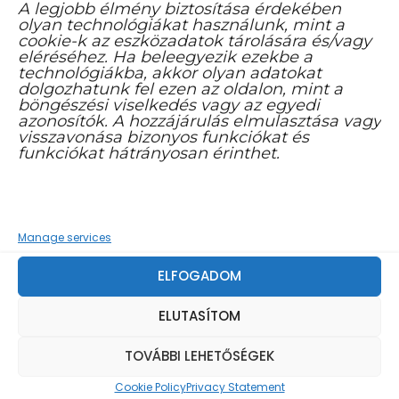
A legjobb élmény biztosítása érdekében
olyan technológiákat használunk, mint a
cookie-k az eszközadatok tárolására és/vagy
eléréséhez. Ha beleegyezik ezekbe a
technológiákba, akkor olyan adatokat
HÍR
SPORT
dolgozhatunk fel ezen az oldalon, mint a
böngészési viselkedés vagy az egyedi
azonosítók. A hozzájárulás elmulasztása vagy
visszavonása bizonyos funkciókat és
Szektorlabda
funkciókat hátrányosan érinthet.
2025.11.10.
Manage services
ELFOGADOM
ELUTASÍTOM
TOVÁBBI LEHETŐSÉGEK
Cookie Policy
Privacy Statement