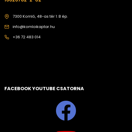
7300 Komló, 48-as tér 1. B ép.
info@komloikaptar.hu
+36 72 483 014
FACEBOOK YOUTUBE CSATORNA