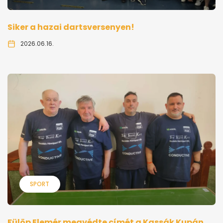
Siker a hazai dartsversenyen!
2026.06.16.
SPORT
Fülöp Elemér megvédte címét a Kassák Kupán