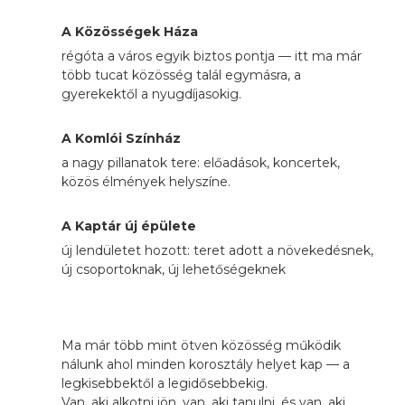
A Közösségek Háza
régóta a város egyik biztos pontja — itt ma már
több tucat közösség talál egymásra, a
gyerekektől a nyugdíjasokig.
A Komlói Színház
a nagy pillanatok tere: előadások, koncertek,
közös élmények helyszíne.
A Kaptár új épülete
új lendületet hozott: teret adott a növekedésnek,
új csoportoknak, új lehetőségeknek
Ma már több mint ötven közösség működik
nálunk ahol minden korosztály helyet kap — a
legkisebbektől a legidősebbekig.
Van, aki alkotni jön, van, aki tanulni, és van, aki