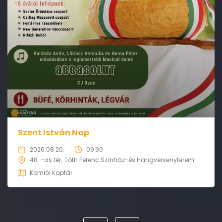
Szent István Nap
2026.08.20.
09:30
48. -as tér
Tóth Ferenc Színház-és Hangversenyterem
Komlói Kaptár