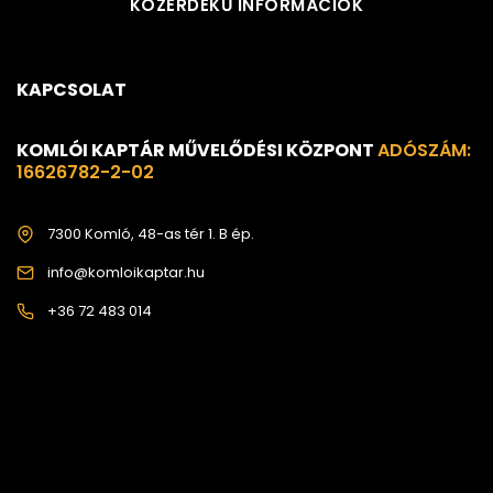
KÖZÉRDEKŰ INFORMÁCIÓK
KAPCSOLAT
KOMLÓI KAPTÁR MŰVELŐDÉSI KÖZPONT
ADÓSZÁM:
16626782-2-02
7300 Komló, 48-as tér 1. B ép.
info@komloikaptar.hu
+36 72 483 014