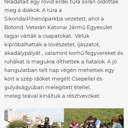
feladatait egy rövid erdei túra során oldották
meg a diákok. A túra a
SikondaiPihenőparkba vezetett, ahol a
Botond Veterán Katonai Jármű Egyesület
tagjai várták a csapatokat. Velük
kipróbálhatták a lövészetet, íjászatot,
akadálypályát , valamint korhű fegyvereket és
ruhákat is magukra ölthettek a fiatalok. A jó
hangulatban telt nap végén mehettek egy
kört a szép időket megélt Csepellel és
gulyáságyúban melegített étellel,
meleg teával kínáltuk a résztvevőket.