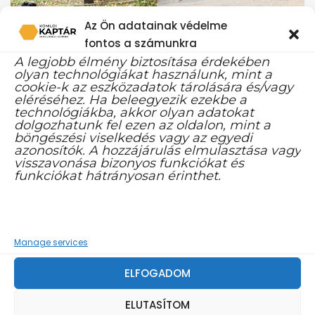
Az Ön adatainak védelme
fontos a számunkra
A legjobb élmény biztosítása érdekében
olyan technológiákat használunk, mint a
cookie-k az eszközadatok tárolására és/vagy
eléréséhez. Ha beleegyezik ezekbe a
technológiákba, akkor olyan adatokat
dolgozhatunk fel ezen az oldalon, mint a
böngészési viselkedés vagy az egyedi
azonosítók. A hozzájárulás elmulasztása vagy
visszavonása bizonyos funkciókat és
funkciókat hátrányosan érinthet.
Manage services
OSZD MEG EZT A BEJEGYZÉST
ELFOGADOM
ELUTASÍTOM