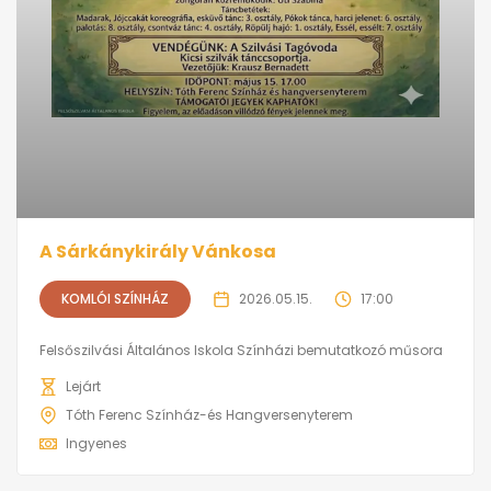
A Sárkánykirály Vánkosa
KOMLÓI SZÍNHÁZ
2026.05.15.
17:00
Felsőszilvási Általános Iskola Színházi bemutatkozó műsora
Lejárt
Tóth Ferenc Színház-és Hangversenyterem
Ingyenes