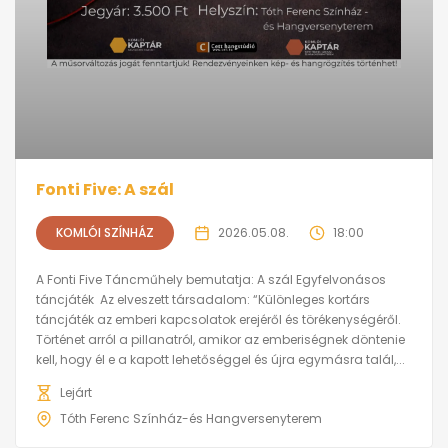
Fonti Five: A szál
KOMLÓI SZÍNHÁZ
2026.05.08.
18:00
A Fonti Five Táncműhely bemutatja: A szál Egyfelvonásos
táncjáték Az elveszett társadalom: “Különleges kortárs
táncjáték az emberi kapcsolatok erejéről és törékenységéről.
Történet arról a pillanatról, amikor az emberiségnek döntenie
kell, hogy él e a kapott lehetőséggel és újra egymásra talál,...
Lejárt
Tóth Ferenc Színház-és Hangversenyterem