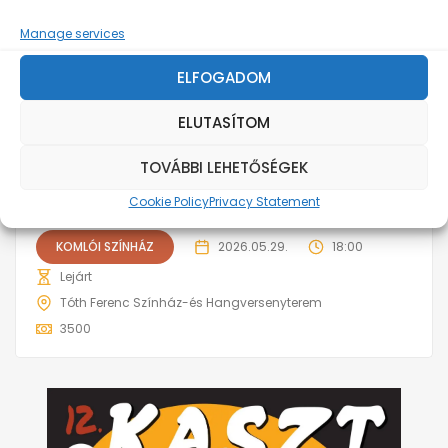
Manage services
ELFOGADOM
ELUTASÍTOM
TOVÁBBI LEHETŐSÉGEK
New Generation: Mese habbal
Cookie Policy
Privacy Statement
KOMLÓI SZÍNHÁZ
2026.05.29.
18:00
Lejárt
Tóth Ferenc Színház-és Hangversenyterem
3500