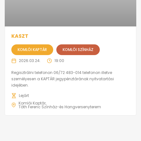
KASZT
KOMLÓI KAPTÁR
KOMLÓI SZÍNHÁZ
2026.03.24.
19:00
Regisztrálni telefonon 06/72 483-014 telefonon illetve
személyesen a KAPTÁR jegypénztárának nyitvatartási
idejében.
Lejárt
Komlói Kaptár
Tóth Ferenc Színház-és Hangversenyterem