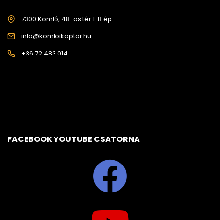
7300 Komló, 48-as tér 1. B ép.
info@komloikaptar.hu
+36 72 483 014
FACEBOOK YOUTUBE CSATORNA