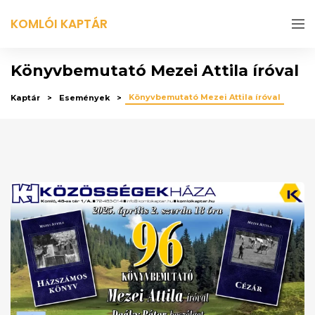
KOMLÓI KAPTÁR
Könyvbemutató Mezei Attila íróval
Könyvbemutató Mezei Attila íróval
Kaptár
Események