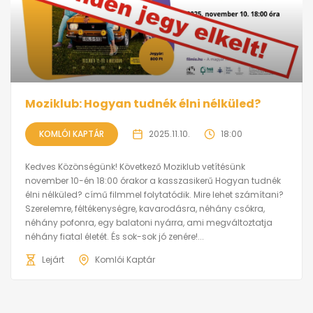
Moziklub: Hogyan tudnék élni nélküled?
KOMLÓI KAPTÁR
2025.11.10.
18:00
Kedves Közönségünk! Következő Moziklub vetítésünk
november 10-én 18:00 órakor a kasszasikerű Hogyan tudnék
élni nélküled? című filmmel folytatódik. Mire lehet számítani?
Szerelemre, féltékenységre, kavarodásra, néhány csókra,
néhány pofonra, egy balatoni nyárra, ami megváltoztatja
néhány fiatal életét. És sok-sok jó zenére!...
Lejárt
Komlói Kaptár