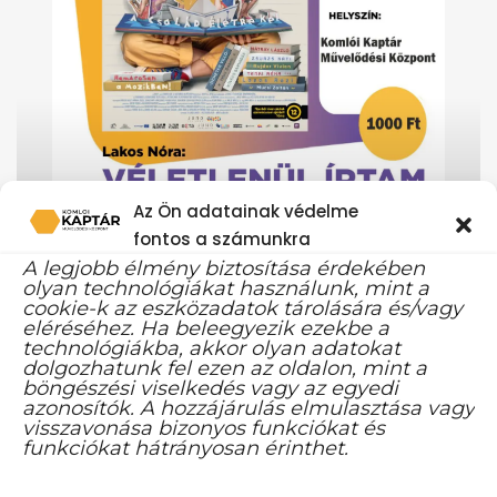
Az Ön adatainak védelme
fontos a számunkra
A legjobb élmény biztosítása érdekében
olyan technológiákat használunk, mint a
cookie-k az eszközadatok tárolására és/vagy
eléréséhez. Ha beleegyezik ezekbe a
technológiákba, akkor olyan adatokat
dolgozhatunk fel ezen az oldalon, mint a
böngészési viselkedés vagy az egyedi
azonosítók. A hozzájárulás elmulasztása vagy
visszavonása bizonyos funkciókat és
funkciókat hátrányosan érinthet.
Moziklub: Véletlenűl írtam egy könyvet