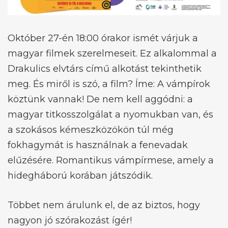
Október 27-én 18:00 órakor ismét várjuk a
magyar filmek szerelmeseit. Ez alkalommal a
Drakulics elvtárs című alkotást tekinthetik
meg. És miről is szó, a film? Íme: A vámpírok
köztünk vannak! De nem kell aggódni: a
magyar titkosszolgálat a nyomukban van, és
a szokásos kémeszközökön túl még
fokhagymát is használnak a fenevadak
elűzésére. Romantikus vámpírmese, amely a
hidegháború korában játszódik.
Többet nem árulunk el, de az biztos, hogy
nagyon jó szórakozást ígér!