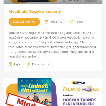
Moziklub: Nagykarácsony
KOMLÓI KAPTÁR
2025.11.24.
18:00
Kedves Közönségünk! A következő és egyben utolsó Moziklub
vetítésünk november 24-én 18:00 órakor kezdődik, melyen a
Nagykarácsony című vígjátékot tekinthetik meg. A film
fordulatos és vicces szerelmi történetet ígér igazi karácsonyi
hangulattal. Készülünk egy kis „évadzáró” meglepetéssel is.
Jegyeket november...
Lejárt
Komlói Kaptár