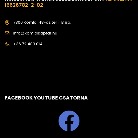
16626782-2-02
7300 Komló, 48-as tér 1. B ép.
info@komloikaptar.hu
+36 72 483 014
FACEBOOK YOUTUBE CSATORNA