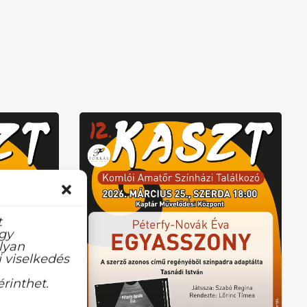
t
agy
lyan
 viselkedés
rinthet.