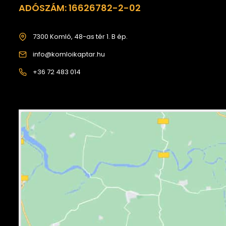
ADÓSZÁM: 16626782-2-02
7300 Komló, 48-as tér 1. B ép.
info@komloikaptar.hu
+36 72 483 014