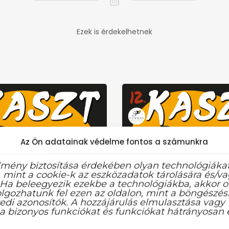
Ezek is érdekelhetnek
Az Ön adatainak védelme fontos a számunkra
lmény biztosítása érdekében olyan technológiáka
 mint a cookie-k az eszközadatok tárolására és/v
 Ha beleegyezik ezekbe a technológiákba, akkor o
lgozhatunk fel ezen az oldalon, mint a böngészési
edi azonosítók. A hozzájárulás elmulasztása vagy
a bizonyos funkciókat és funkciókat hátrányosan é