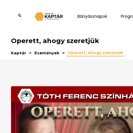
Bányásznapok
Prog
Operett, ahogy szeretjük
Operett, ahogy szeretjük
Kaptár
Események