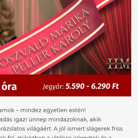
lamok – mindez egyetlen estén!
adás igazi ünnep mindazoknak, akik
zslatos világáért. A jól ismert slágerek friss