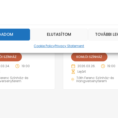
GADOM
ELUTASÍTOM
TOVÁBBI L
ómarás
Hitted volna?
Cookie Policy
Privacy Statement
I SZÍNHÁZ
KOMLÓI SZÍNHÁZ
.03.24.
19:00
2026.03.26.
19:00
t
Lejárt
Ferenc Színház-és
Tóth Ferenc Színház-és
versenyterem
Hangversenyterem