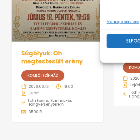
Manage services
ELFO
Súgólyuk: Oh
Kígy
megtestesült erény
KOMLÓ
KOMLÓI SZÍNHÁZ
2026
Lejár
2026.06.19.
19:00
Tóth 
Lejárt
Hang
Tóth Ferenc Színház-és
Hangversenyterem
3500 Ft