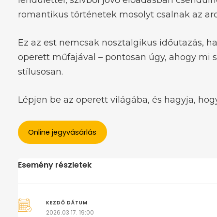
lendülettel, szívből jövő előadásban csendüln
romantikus történetek mosolyt csalnak az arc
Ez az est nemcsak nosztalgikus időutazás, ha
operett műfajával – pontosan úgy, ahogy mi s
stílusosan.
Lépjen be az operett világába, és hagyja, hog
Online jegyvásárlás
Esemény részletek
KEZDŐ DÁTUM
2026.03.17. 19:00