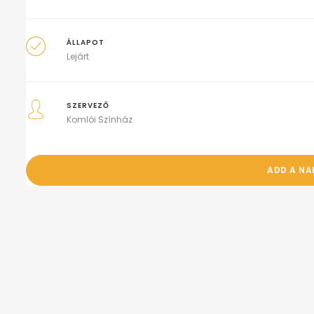
ÁLLAPOT
Lejárt
SZERVEZŐ
Komlói Színház
ADD A N