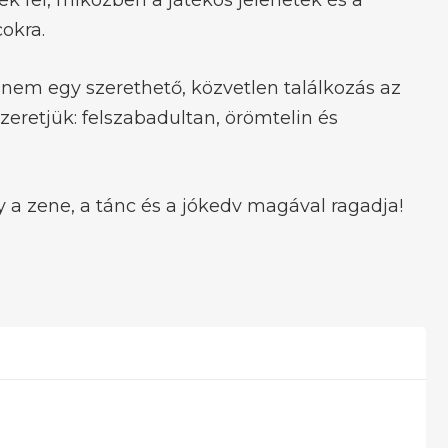
ek fel, miközben a játékos jelenetek és a
okra.
nem egy szerethető, közvetlen találkozás az
zeretjük: felszabadultan, örömtelin és
y a zene, a tánc és a jókedv magával ragadja!