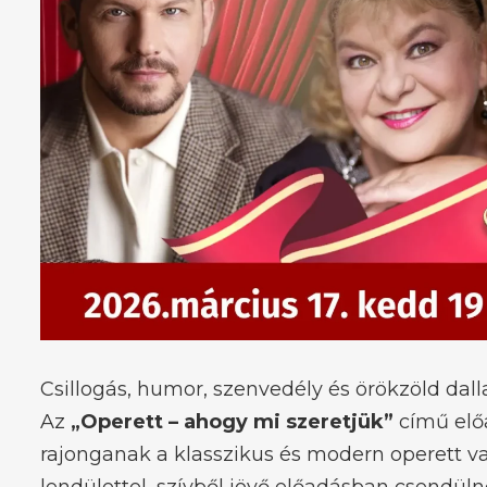
Csillogás, humor, szenvedély és örökzöld dal
Az
„Operett – ahogy mi szeretjük”
című elő
rajonganak a klasszikus és modern operett vará