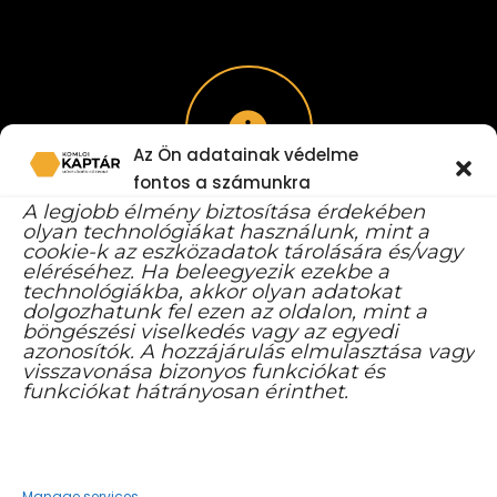
Az Ön adatainak védelme
fontos a számunkra
A legjobb élmény biztosítása érdekében
olyan technológiákat használunk, mint a
KÖZÉRDEKŰ INFORMÁCIÓK
cookie-k az eszközadatok tárolására és/vagy
eléréséhez. Ha beleegyezik ezekbe a
technológiákba, akkor olyan adatokat
dolgozhatunk fel ezen az oldalon, mint a
KAPCSOLAT
böngészési viselkedés vagy az egyedi
azonosítók. A hozzájárulás elmulasztása vagy
visszavonása bizonyos funkciókat és
KOMLÓI KAPTÁR MŰVELŐDÉSI KÖZPONT
ADÓSZÁM:
funkciókat hátrányosan érinthet.
16626782-2-02
7300 Komló, 48-as tér 1. B ép.
Manage services