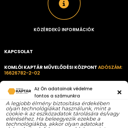
KÖZÉRDEKŰ INFORMÁCIÓK
KAPCSOLAT
KOMLÓI KAPTÁR MŰVELŐDÉSI KÖZPONT
ADÓSZÁM:
16626782-2-02
Az Ön adatainak védelme
7300 Komló, 48-as tér 1. B ép.
fontos a számunkra
info@komloikaptar.hu
A legjobb élmény biztosítása érdekében
olyan technológiákat használunk, mint a
+36 72 483 014
cookie-k az eszközadatok tárolására és/vagy
eléréséhez. Ha beleegyezik ezekbe a
technológiákba, akkor olyan adatokat