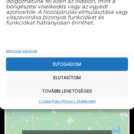
dolgozhatunk fel ezen az oldalon, mint a
böngészési viselkedés vagy az egyedi
azonosítók. A hozzájárulás elmulasztása vagy
visszavonása bizonyos funkciókat és
funkciókat hátrányosan érinthet.
FACEBOOK YOUTUBE CSATORNA
Manage services
ELFOGADOM
ELUTASÍTOM
TOVÁBBI LEHETŐSÉGEK
Cookie Policy
Privacy Statement