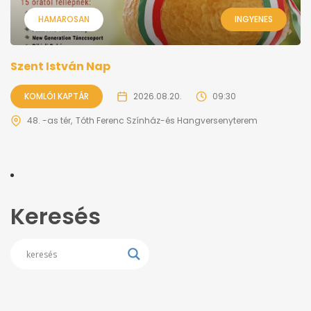
HAMAROSAN
INGYENES
Szent István Nap
KOMLÓI KAPTÁR
2026.08.20.
09:30
48. -as tér
Tóth Ferenc Színház-és Hangversenyterem
Keresés