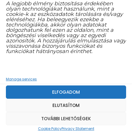
16626782-2-02
A legjobb élmény biztosítása érdekében
olyan technológiákat használunk, mint a
cookie-k az eszközadatok tárolására és/vagy
7300 Komló, 48-as tér 1. B ép.
eléréséhez. Ha beleegyezik ezekbe a
technológiákba, akkor olyan adatokat
info@komloikaptar.hu
dolgozhatunk fel ezen az oldalon, mint a
böngészési viselkedés vagy az egyedi
+36 72 483 014
azonosítók. A hozzájárulás elmulasztása vagy
visszavonása bizonyos funkciókat és
funkciókat hátrányosan érinthet.
Manage services
FACEBOOK YOUTUBE CSATORNA
ELFOGADOM
ELUTASÍTOM
TOVÁBBI LEHETŐSÉGEK
Cookie Policy
Privacy Statement