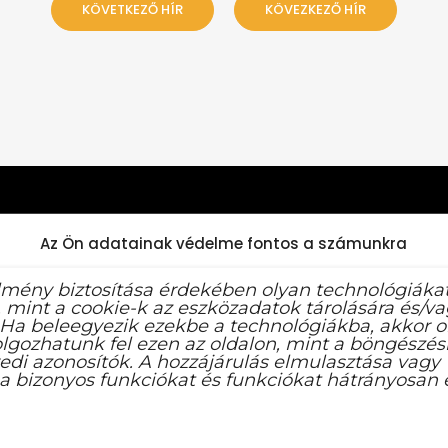
KÖVETKEZŐ HÍR
KÖVEZKEZŐ HÍR
Az Ön adatainak védelme fontos a számunkra
lmény biztosítása érdekében olyan technológiáka
 mint a cookie-k az eszközadatok tárolására és/v
 Ha beleegyezik ezekbe a technológiákba, akkor o
lgozhatunk fel ezen az oldalon, mint a böngészési
edi azonosítók. A hozzájárulás elmulasztása vagy
a bizonyos funkciókat és funkciókat hátrányosan é
KÖZÉRDEKŰ INFORMÁCIÓK