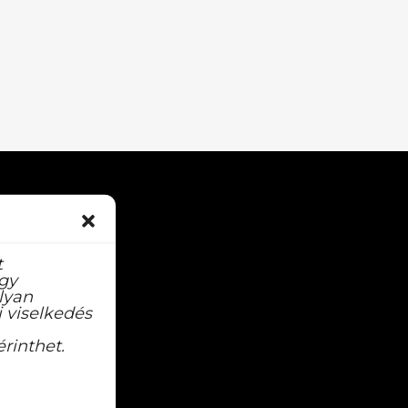
t
agy
lyan
 viselkedés
rinthet.