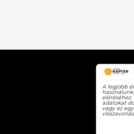
A legjobb é
használunk,
eléréséhez.
adatokat do
vagy az egy
visszavonás