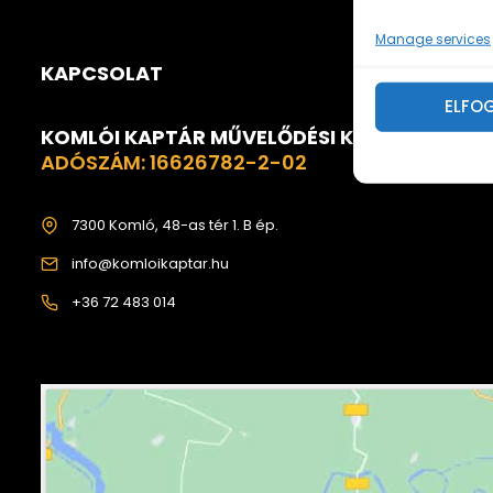
Manage services
KAPCSOLAT
ELFO
KOMLÓI KAPTÁR MŰVELŐDÉSI KÖZPONT
ADÓSZÁM: 16626782-2-02
7300 Komló, 48-as tér 1. B ép.
info@komloikaptar.hu
+36 72 483 014