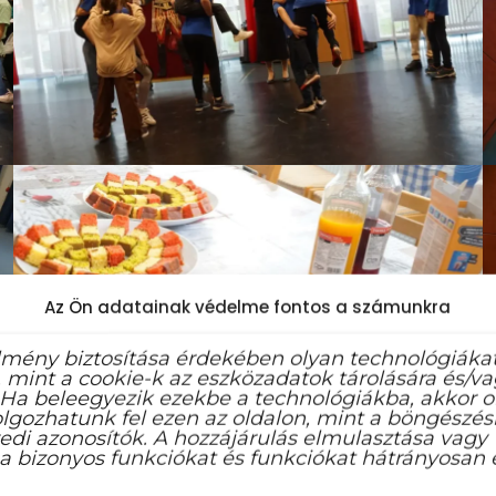
Az Ön adatainak védelme fontos a számunkra
lmény biztosítása érdekében olyan technológiáka
 mint a cookie-k az eszközadatok tárolására és/v
 Ha beleegyezik ezekbe a technológiákba, akkor o
lgozhatunk fel ezen az oldalon, mint a böngészési
edi azonosítók. A hozzájárulás elmulasztása vagy
a bizonyos funkciókat és funkciókat hátrányosan é