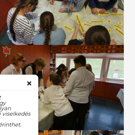
t
agy
lyan
 viselkedés
rinthet.