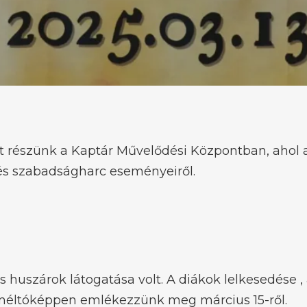
olt részünk a Kaptár Művelődési Központban, aho
és szabadságharc eseményeiről.
huszárok látogatása volt. A diákok lelkesedése , 
méltóképpen emlékezzünk meg március 15-ről.