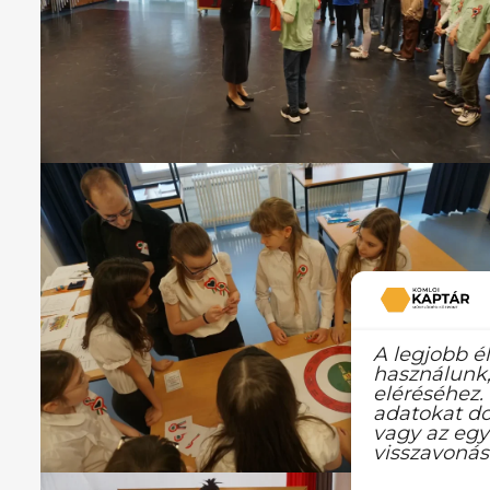
A legjobb é
használunk,
eléréséhez.
adatokat do
vagy az egy
visszavonás