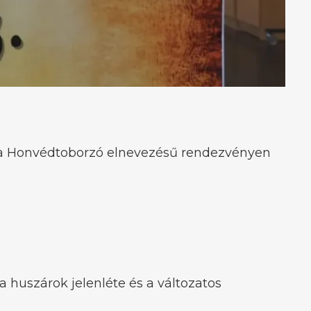
l a Honvédtoborzó elnevezésű rendezvényen
a huszárok jelenléte és a változatos