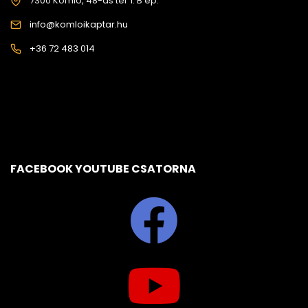
7300 Komló, 48-as tér 1. B ép.
info@komloikaptar.hu
+36 72 483 014
FACEBOOK YOUTUBE CSATORNA