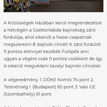
A Közösségek Házában kerül megrendezésre
a hétvégén a Szektorlabda bajnokság záró
fordulója, ahol sikerült a hazai csapatnak
megszerezni 8. bajnoki címét! A záró fordulót
11 pontos előnnyel kezdték Fülöpék ami
ugyan a végére csak 9 pontra csökkent de így
is sikerűt megvédeni tavalyi bajnoki címüket.
A végeredmény: 1. DÖKE Komló 74 pont 2.
Testvériség I. (Budapest) 65 pont 3. Vasi GE
(Szombathely) 61 pont