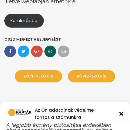
illetve weblapján érhetők el.
Komlói Újság
OSZD MEG EZT A BEJEGYZÉST
KÖVETKEZŐ HÍR
KÖVEZKEZŐ HÍR
Az Ön adatainak védelme
fontos a számunkra
A legjobb élmény biztosítása érdekében