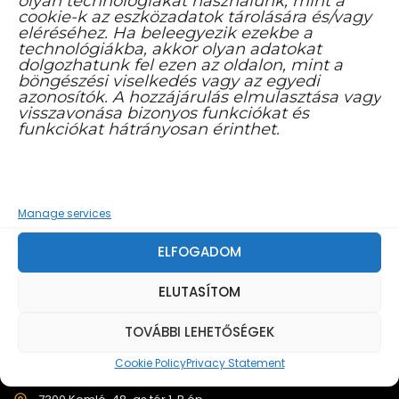
olyan technológiákat használunk, mint a
cookie-k az eszközadatok tárolására és/vagy
eléréséhez. Ha beleegyezik ezekbe a
technológiákba, akkor olyan adatokat
dolgozhatunk fel ezen az oldalon, mint a
böngészési viselkedés vagy az egyedi
azonosítók. A hozzájárulás elmulasztása vagy
visszavonása bizonyos funkciókat és
funkciókat hátrányosan érinthet.
KÖZÉRDEKŰ INFORMÁCIÓK
Manage services
ELFOGADOM
KAPCSOLAT
ELUTASÍTOM
KOMLÓI KAPTÁR MŰVELŐDÉSI KÖZPONT
ADÓSZÁM:
TOVÁBBI LEHETŐSÉGEK
16626782-2-02
Cookie Policy
Privacy Statement