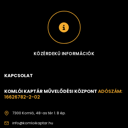
KÖZÉRDEKŰ INFORMÁCIÓK
KAPCSOLAT
KOMLÓI KAPTÁR MŰVELŐDÉSI KÖZPONT
ADÓSZÁM:
16626782-2-02
7300 Komló, 48-as tér 1. B ép.
info@komloikaptar.hu