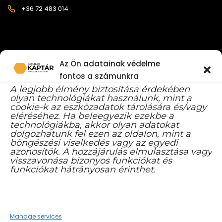
+36 72 483 014
Az Ön adatainak védelme
fontos a számunkra
A legjobb élmény biztosítása érdekében
FACEBOOK YOUTUBE CSATORNA
olyan technológiákat használunk, mint a
cookie-k az eszközadatok tárolására és/vagy
eléréséhez. Ha beleegyezik ezekbe a
technológiákba, akkor olyan adatokat
dolgozhatunk fel ezen az oldalon, mint a
böngészési viselkedés vagy az egyedi
azonosítók. A hozzájárulás elmulasztása vagy
visszavonása bizonyos funkciókat és
funkciókat hátrányosan érinthet.
Manage services