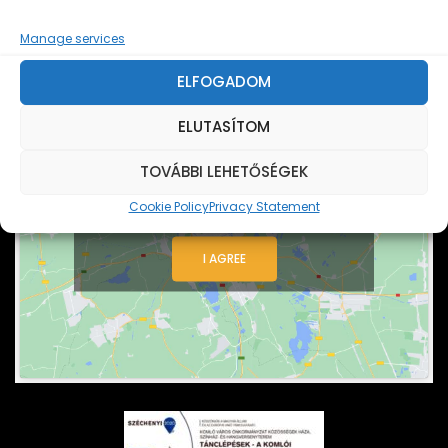
Manage services
ELFOGADOM
ELUTASÍTOM
TOVÁBBI LEHETŐSÉGEK
Click 'I agree' to enable Google maps
Cookie Policy
Privacy Statement
Cookie Policy
I AGREE