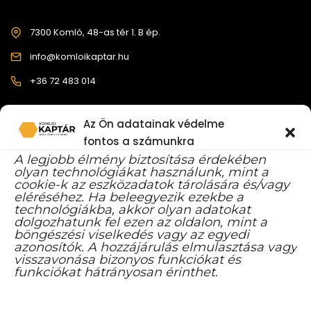
7300 Komló, 48-as tér 1. B ép.
info@komloikaptar.hu
+36 72 483 014
Az Ön adatainak védelme
fontos a számunkra
A legjobb élmény biztosítása érdekében
olyan technológiákat használunk, mint a
cookie-k az eszközadatok tárolására és/vagy
eléréséhez. Ha beleegyezik ezekbe a
FACEBOOK YOUTUBE CSATORNA
technológiákba, akkor olyan adatokat
dolgozhatunk fel ezen az oldalon, mint a
böngészési viselkedés vagy az egyedi
azonosítók. A hozzájárulás elmulasztása vagy
visszavonása bizonyos funkciókat és
funkciókat hátrányosan érinthet.