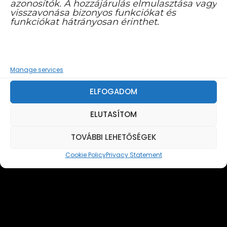
azonosítók. A hozzájárulás elmulasztása vagy
visszavonása bizonyos funkciókat és
KÖZÉRDEKŰ INFORMÁCIÓK
funkciókat hátrányosan érinthet.
KAPCSOLAT
Manage services
KOMLÓI KAPTÁR MŰVELŐDÉSI KÖZPONT
ADÓSZÁM:
ELFOGADOM
16626782-2-02
ELUTASÍTOM
7300 Komló, 48-as tér 1. B ép.
TOVÁBBI LEHETŐSÉGEK
info@komloikaptar.hu
Cookie Policy
Privacy Statement
+36 72 483 014