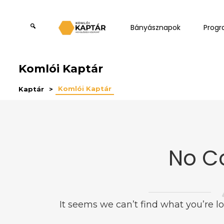
Bányásznapok
Prog
Komlói Kaptár
Komlói Kaptár
Kaptár
No C
It seems we can’t find what you’re l