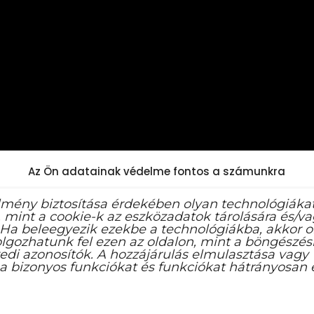
Az Ön adatainak védelme fontos a számunkra
lmény biztosítása érdekében olyan technológiáka
 mint a cookie-k az eszközadatok tárolására és/v
 Ha beleegyezik ezekbe a technológiákba, akkor o
lgozhatunk fel ezen az oldalon, mint a böngészési
edi azonosítók. A hozzájárulás elmulasztása vagy
a bizonyos funkciókat és funkciókat hátrányosan é