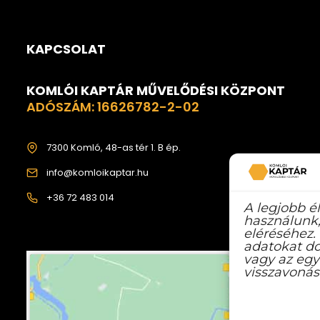
KAPCSOLAT
KOMLÓI KAPTÁR MŰVELŐDÉSI KÖZPONT
ADÓSZÁM: 16626782-2-02
7300 Komló, 48-as tér 1. B ép.
info@komloikaptar.hu
+36 72 483 014
A legjobb é
használunk,
eléréséhez.
adatokat do
vagy az egy
visszavonás