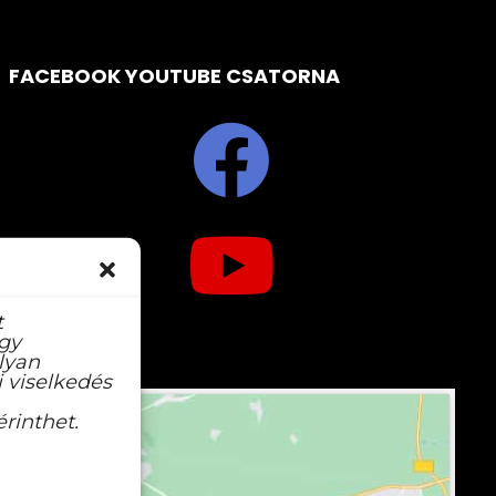
FACEBOOK YOUTUBE CSATORNA
t
agy
lyan
 viselkedés
rinthet.