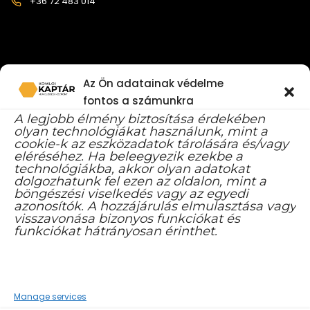
+36 72 483 014
Az Ön adatainak védelme
fontos a számunkra
A legjobb élmény biztosítása érdekében
FACEBOOK YOUTUBE CSATORNA
olyan technológiákat használunk, mint a
cookie-k az eszközadatok tárolására és/vagy
eléréséhez. Ha beleegyezik ezekbe a
technológiákba, akkor olyan adatokat
dolgozhatunk fel ezen az oldalon, mint a
böngészési viselkedés vagy az egyedi
azonosítók. A hozzájárulás elmulasztása vagy
visszavonása bizonyos funkciókat és
funkciókat hátrányosan érinthet.
Manage services