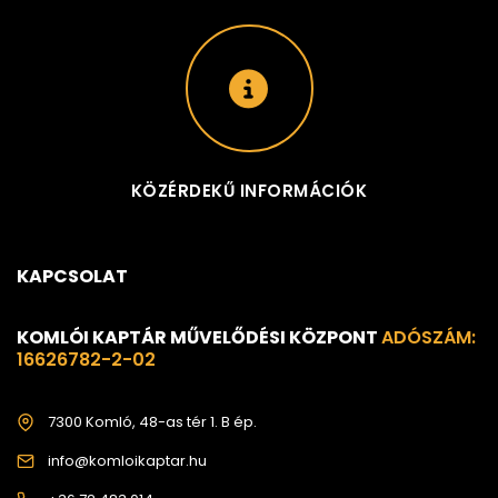
KÖZÉRDEKŰ INFORMÁCIÓK
KAPCSOLAT
KOMLÓI KAPTÁR MŰVELŐDÉSI KÖZPONT
ADÓSZÁM:
16626782-2-02
7300 Komló, 48-as tér 1. B ép.
info@komloikaptar.hu