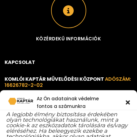
KÖZÉRDEKŰ INFORMÁCIÓK
KAPCSOLAT
KOMLÓI KAPTÁR MŰVELŐDÉSI KÖZPONT
ADÓSZÁM:
16626782-2-02
Az Ön adatainak védelme
7300 Komló, 48-as tér 1. B ép.
fontos a számunkra
info@komloikaptar.hu
A legjobb élmény biztosítása érdekében
olyan technológiákat használunk, mint a
+36 72 483 014
cookie-k az eszközadatok tárolására és/vagy
eléréséhez. Ha beleegyezik ezekbe a
technológiákba, akkor olyan adatokat