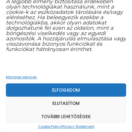
A legjobb élmény biztosítása érdekében
olyan technológiákat használunk, mint a
cookie-k az eszközadatok tárolására és/vagy
7300 Komló, 48-as tér 1. B ép.
eléréséhez. Ha beleegyezik ezekbe a
technológiákba, akkor olyan adatokat
info@komloikaptar.hu
dolgozhatunk fel ezen az oldalon, mint a
böngészési viselkedés vagy az egyedi
+36 72 483 014
azonosítók. A hozzájárulás elmulasztása vagy
visszavonása bizonyos funkciókat és
funkciókat hátrányosan érinthet.
Manage services
FACEBOOK YOUTUBE CSATORNA
ELFOGADOM
ELUTASÍTOM
TOVÁBBI LEHETŐSÉGEK
Cookie Policy
Privacy Statement