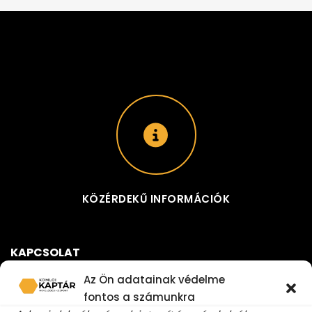
KÖZÉRDEKŰ INFORMÁCIÓK
KAPCSOLAT
Az Ön adatainak védelme
KOMLÓI KAPTÁR MŰVELŐDÉSI KÖZPONT
ADÓSZÁM:
fontos a számunkra
16626782-2-02