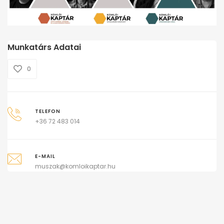
Munkatárs Adatai
0
TELEFON
+36 72 483 014
E-MAIL
muszak@komloikaptar.hu