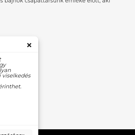
s bajnok csapattársunk emléke előtt, aki
t
agy
lyan
 viselkedés
rinthet.