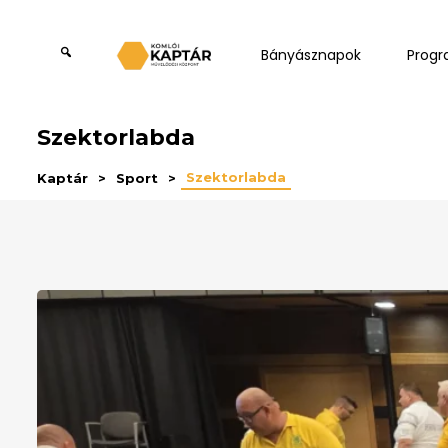
Bányásznapok
Prog
Szektorlabda
Szektorlabda
Kaptár
Sport