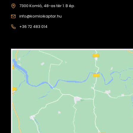
7300 Komló, 48-as tér 1. B ép.
info@komloikaptar.hu
+36 72 483 014