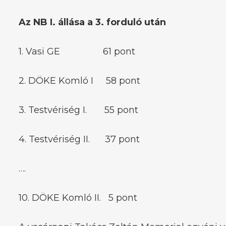
Az NB I. állása a 3. forduló után
1. Vasi GE 61 pont
2. DÖKE Komló I 58 pont
3. Testvériség I. 55 pont
4. Testvériség II. 37 pont
….
10. DÖKE Komló II. 5 pont