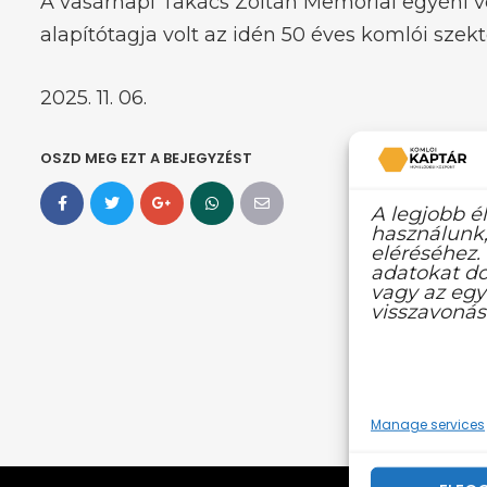
A vasárnapi Takács Zoltán Memorial egyéni ve
alapítótagja volt az idén 50 éves komlói szek
2025. 11. 06. Gy
OSZD MEG EZT A BEJEGYZÉST
A legjobb é
használunk,
eléréséhez.
adatokat do
vagy az egy
visszavonás
Manage services