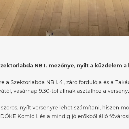
zektorlabda NB I. mezőnye, nyílt a küzdelem a 
 Szektorlabda NB I. 4., záró fordulója és a Taká
tól, vasárnap 9.30-tól állnak asztalhoz a verseny
zoros, nyílt versenyre lehet számítani, hiszen mo
ÖKE Komló I. és a mindig jó erőkből álló fővárosi 