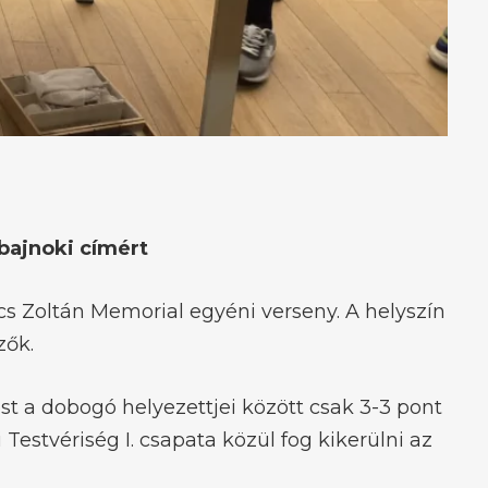
bajnoki címért
cs Zoltán Memorial egyéni verseny. A helyszín
zők.
st a dobogó helyezettjei között csak 3-3 pont
Testvériség I. csapata közül fog kikerülni az