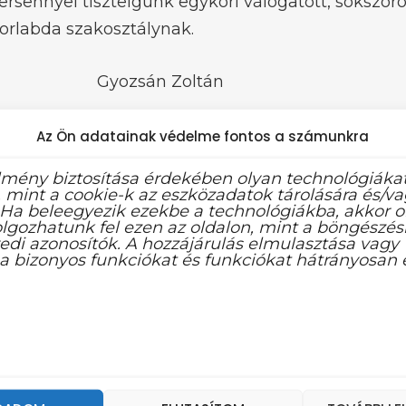
rsennyel tisztelgünk egykori válogatott, sokszoro
torlabda szakosztálynak.
ozsán Zoltán
Az Ön adatainak védelme fontos a számunkra
lmény biztosítása érdekében olyan technológiáka
 mint a cookie-k az eszközadatok tárolására és/v
 Ha beleegyezik ezekbe a technológiákba, akkor o
lgozhatunk fel ezen az oldalon, mint a böngészési
edi azonosítók. A hozzájárulás elmulasztása vagy
KÖVETKEZŐ HÍR
KÖVEZKEZŐ HÍR
a bizonyos funkciókat és funkciókat hátrányosan é