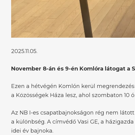
2025.11.05.
November 8-án és 9-én Komlóra látogat a S
Ezen a hétvégén Komlón kerül megrendezésre a
a Közösségek Háza lesz, ahol szombaton 10 órá
Az NB I-es csapatbajnokságon rég nem látott s
a különbség. A címvédő Vasi GE, a házigazda D
idei év bajnoka.