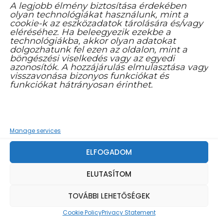
A legjobb élmény biztosítása érdekében
levegőjű faluban pihetető napokat
olyan technológiákat használunk, mint a
cookie-k az eszközadatok tárolására és/vagy
tölthetünk és túrázhatunk a Zengő
eléréséhez. Ha beleegyezik ezekbe a
technológiákba, akkor olyan adatokat
erdeiben járva.
dolgozhatunk fel ezen az oldalon, mint a
böngészési viselkedés vagy az egyedi
azonosítók. A hozzájárulás elmulasztása vagy
KisújbányátFranken környéki
visszavonása bizonyos funkciókat és
német telepesek alapították a XVIII.
funkciókat hátrányosan érinthet.
században. Lakói erdőirtás útján
folytatták az üvegkészítést, ezért is
nevezték a falut Neuglashütte-nek.
Manage services
A területen 1760 és 1809 között
ELFOGADOM
működött az üveghuta. A falu út
hiányában az 1970-es években
ELUTASÍTOM
elsorvadt, a német őslakosság
TOVÁBBI LEHETŐSÉGEK
elvándorolt. Házaikat üdülőnek
Cookie Policy
Privacy Statement
vették meg, főként városiak és