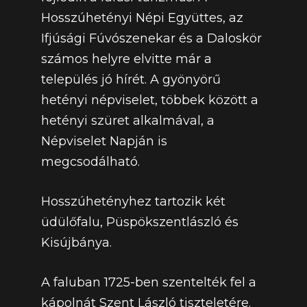
Hosszúhetényi Népi Együttes, az
Ifjúsági Fúvószenekar és a Daloskör
számos helyre elvitte már a
település jó hírét. A gyönyörű
hetényi népviselet, többek között a
hetényi szüret alkalmával, a
Népviselet Napján is
megcsodálható.
Hosszúhetényhez tartozik két
üdülőfalu, Püspökszentlászló és
Kisújbánya.
A faluban 1725-ben szentelték fel a
kápolnát Szent László tiszteletére.