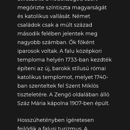
megőrizte színtiszta magyarságát
és katolikus vallását. Német
családok csak a múlt század
második felében jelentek meg
nagyobb számban. Ők főként
iparosok voltak. A falu középkori
temploma helyén 1733-ban kezdték
építeni az új, barokk stílusú római
katolikus templomot, melyet 1740-
ban szenteltek fel Szent Miklós
tiszteletére. A Zengő oldalában álló
Száz Mária kápolna 1907-ben épült.
Hosszúhetényben ígéretesen
fejlődik a falusi turizmus. A