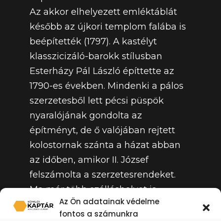
Az akkor elhelyezett emléktáblát
később az újkori templom falába is
beépítették (1797). A kastélyt
klasszicizáló-barokk stílusban
Esterházy Pál László építtette az
1790-es években. Mindenki a pálos
szerzetesből lett pécsi püspök
nyaralójának gondolta az
építményt, de ő valójában rejtett
kolostornak szánta a házat abban
az időben, amikor II. József
felszámolta a szerzetesrendeket.
Ma már több szálláshelyet is
Az Ön adatainak védelme
találunk a falusi turizmus keretében
fontos a számunkra
Szentlászlón. A festői környezetű, jó