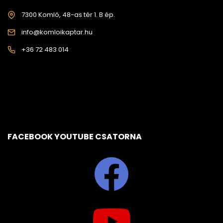
7300 Komló, 48-as tér 1. B ép.
info@komloikaptar.hu
+36 72 483 014
FACEBOOK YOUTUBE CSATORNA