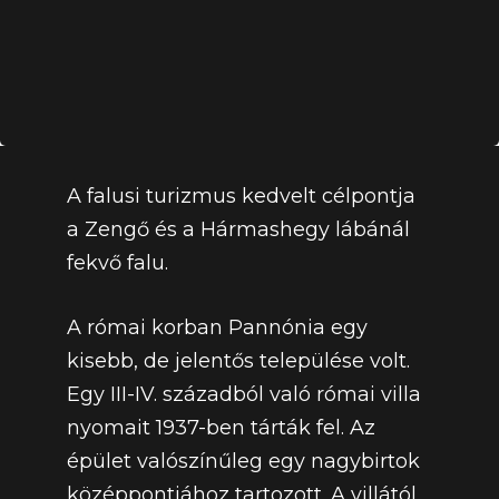
A falusi turizmus kedvelt célpontja
a Zengő és a Hármashegy lábánál
fekvő falu.
A római korban Pannónia egy
kisebb, de jelentős települése volt.
Egy III-IV. századból való római villa
nyomait 1937-ben tárták fel. Az
épület valószínűleg egy nagybirtok
középpontjához tartozott. A villától