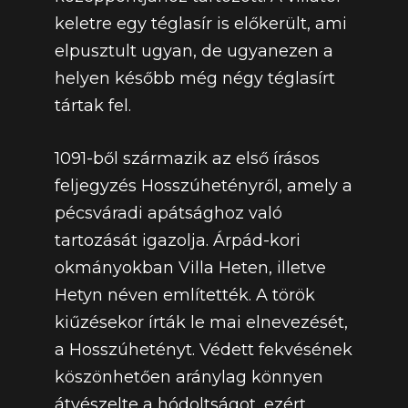
keletre egy téglasír is előkerült, ami
elpusztult ugyan, de ugyanezen a
helyen később még négy téglasírt
tártak fel.
1091-ből származik az első írásos
feljegyzés Hosszúhetényről, amely a
pécsváradi apátsághoz való
tartozását igazolja. Árpád-kori
okmányokban Villa Heten, illetve
Hetyn néven említették. A török
kiűzésekor írták le mai elnevezését,
a Hosszúhetényt. Védett fekvésének
köszönhetően aránylag könnyen
átvészelte a hódoltságot, ezért