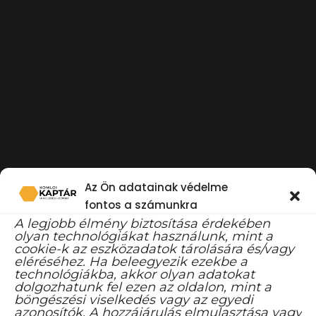
Az Ön adatainak védelme
fontos a számunkra
A legjobb élmény biztosítása érdekében
olyan technológiákat használunk, mint a
cookie-k az eszközadatok tárolására és/vagy
eléréséhez. Ha beleegyezik ezekbe a
technológiákba, akkor olyan adatokat
dolgozhatunk fel ezen az oldalon, mint a
böngészési viselkedés vagy az egyedi
WEBOLDAL
azonosítók. A hozzájárulás elmulasztása vagy