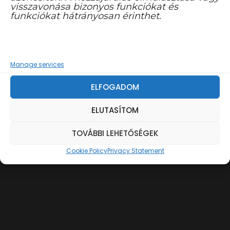
visszavonása bizonyos funkciókat és
funkciókat hátrányosan érinthet.
Manage services
ÖNKORMÁNYZAT
ELFOGADOM
7334 KÖBLÉNY, KOSSUTH TÉR 1.
ELUTASÍTOM
+36 72 420 214
TOVÁBBI LEHETŐSÉGEK
Cookie Policy
Privacy Statement