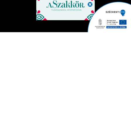
SimplePay Fizetési tájékoztató
SimplePay Adattovábbítási nyilatkozat