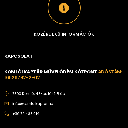
KÖZÉRDEKŰ INFORMÁCIÓK
KAPCSOLAT
KOMLÓI KAPTÁR MŰVELŐDÉSI KÖZPONT
ADÓSZÁM:
16626782-2-02
7300 Komló, 48-as tér 1. B ép.
info@komloikaptar.hu
+36 72 483 014