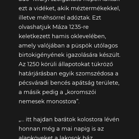
ezt a vidéket, akik méztermékekkel,
illetve méhsörrel adóztak. Ezt
olvashatjuk Máza 1235-re
keletkezett hamis oklevelében,
amely valójában a püspök utólagos
birtokigényének igazolására készült.
Az 1250 körüli állapotokat tükröző
határjárásban egyik szomszédosa a
pécsváradi bencés apátság területe,
a másik pedig a „koromszói
nemesek monostora”.
„… itt hajdan barátok kolostora lévén
honnan még a mai napig is az
alapköveket a lakosok ház