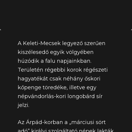
A Keleti-Mecsek legyező szerűen
kiszélesedő egyik völgyében
húzódik a falu napjainkban.
Területén régebbi korok régészeti
hagyatékát csak néhány őskori
kőpenge töredéke, illetve egy
népvándorlás-kori longobárd sír
jelzi.
Az Árpád-korban a „márciusi sört
adó” királyi szolgáltató népek lakták