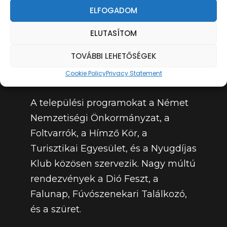
ELFOGADOM
település-gazdaságnövelő előny
képződik. A liász korú jó minőségű
ELUTASÍTOM
szenet használja fel a Dél-Dunántúl
TOVÁBBI LEHETŐSÉGEK
egyik első erőműve, amely 1909-ben
létesült.
Cookie Policy
Privacy Statement
A települési programokat a Német
Nemzetiségi Önkormányzat, a
Foltvarrók, a Hímző Kör, a
Turisztikai Egyesület, és a Nyugdíjas
Klub közösen szervezik. Nagy múltú
rendezvények a Dió Feszt, a
Falunap, Fúvószenekari Találkozó,
és a szüret.