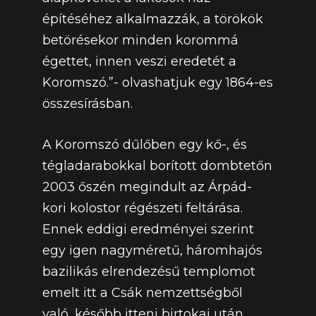
építéséhez alkalmazzák, a törökök
betörésekor minden korommá
égettet, innen veszi eredetét a
Koromszó.”- olvashatjuk egy 1864-es
összesírásban.
A Koromszó dűlőben egy kő-, és
tégladarabokkal borított dombtetőn
2003 őszén megindult az Árpád-
kori kolostor régészeti feltárása.
Ennek eddigi eredményei szerint
egy igen nagyméretű, háromhajós
bazilikás elrendezésű templomot
emelt itt a Csák nemzettségből
való, később itteni birtokai után