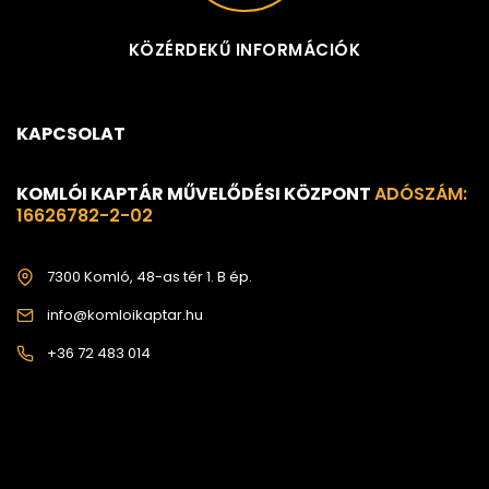
KÖZÉRDEKŰ INFORMÁCIÓK
KAPCSOLAT
KOMLÓI KAPTÁR MŰVELŐDÉSI KÖZPONT
ADÓSZÁM:
16626782-2-02
7300 Komló, 48-as tér 1. B ép.
info@komloikaptar.hu
+36 72 483 014