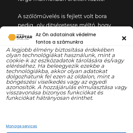
A szőlőművelés is fejlett volt bora
pedig „oly ditséretesre méltó, hogy
gyakortább ama híres szekszárdi
Az Ön adatainak védelme
fontos a számunkra
borhoz hasonlítani lehet.”- jegyzi fel
A legjobb élmény biztosítása érdekében
1829-ből Egyed Antal paksi
olyan technológiákat használunk, mint a
cookie-k az eszközadatok tárolására és/vagy
plébános összeírása. Ekkor már
eléréséhez. Ha beleegyezik ezekbe a
kőbánya és szénbánya is működik a
technológiákba, akkor olyan adatokat
dolgozhatunk fel ezen az oldalon, mint a
faluban.
böngészési viselkedés vagy az egyedi
azonosítók. A hozzájárulás elmulasztása vagy
visszavonása bizonyos funkciókat és
Az 1829-es bányanyitással változik a
funkciókat hátrányosan érinthet.
település életmódja, az iparos-
földművelő kettős életmód kedvező
életfeltételeket biztosít a
Manage services
lakosságnak ezáltal jelentős