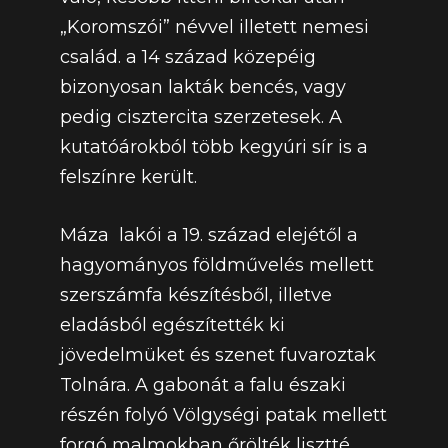
„Koromszói” névvel illetett nemesi
család. a 14 század közepéig
bizonyosan lakták bencés, vagy
pedig cisztercita szerzetesek. A
kutatóárokból több kegyúri sír is a
felszínre került.
Máza lakói a 19. század elejétől a
hagyományos földművelés mellett
szerszámfa készítésből, illetve
eladásból egészítették ki
jövedelmüket és szenet fuvaroztak
Tolnára. A gabonát a falu északi
részén folyó Völgységi patak mellett
forgó malmokban őrölték lisztté.