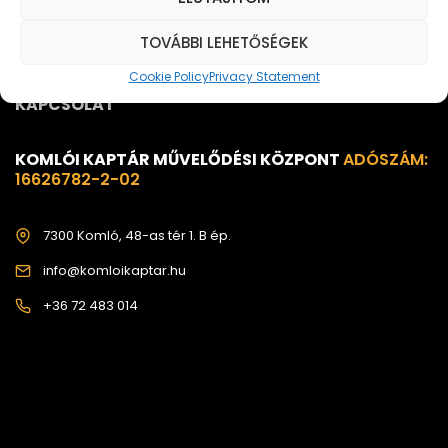
KÖZÉRDEKŰ INFORMÁCIÓK
TOVÁBBI LEHETŐSÉGEK
Cookie Policy
Privacy Statement
KAPCSOLAT
KOMLÓI KAPTÁR MŰVELŐDÉSI KÖZPONT
ADÓSZÁM:
16626782-2-02
7300 Komló, 48-as tér 1. B ép.
info@komloikaptar.hu
+36 72 483 014