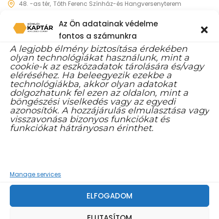
48. -as tér
Tóth Ferenc Színház-és Hangversenyterem
Az Ön adatainak védelme
fontos a számunkra
MINDEGYIK
A legjobb élmény biztosítása érdekében
olyan technológiákat használunk, mint a
cookie-k az eszközadatok tárolására és/vagy
eléréséhez. Ha beleegyezik ezekbe a
technológiákba, akkor olyan adatokat
dolgozhatunk fel ezen az oldalon, mint a
böngészési viselkedés vagy az egyedi
azonosítók. A hozzájárulás elmulasztása vagy
visszavonása bizonyos funkciókat és
funkciókat hátrányosan érinthet.
Manage services
ELFOGADOM
ELUTASÍTOM