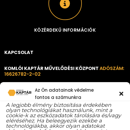
KÖZÉRDEKŰ INFORMÁCIÓK
KAPCSOLAT
KOMLÓI KAPTÁR MŰVELŐDÉSI KÖZPONT
ADÓSZÁM:
16626782-2-02
Az Ön adatainak védelme
7300 Komló, 48-as tér 1. B ép.
fontos a számunkra
info@komloikaptar.hu
A legjobb élmény biztosítása érdekében
olyan technológiákat használunk, mint a
+36 72 483 014
cookie-k az eszközadatok tárolására és/vagy
eléréséhez. Ha beleegyezik ezekbe a
technológiákba, akkor olyan adatokat