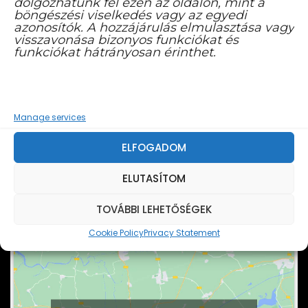
dolgozhatunk fel ezen az oldalon, mint a
böngészési viselkedés vagy az egyedi
azonosítók. A hozzájárulás elmulasztása vagy
visszavonása bizonyos funkciókat és
funkciókat hátrányosan érinthet.
FACEBOOK YOUTUBE CSATORNA
Manage services
ELFOGADOM
ELUTASÍTOM
TOVÁBBI LEHETŐSÉGEK
Cookie Policy
Privacy Statement