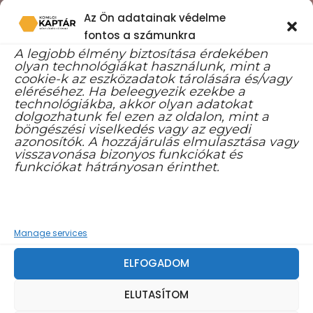
Az Ön adatainak védelme
fontos a számunkra
A legjobb élmény biztosítása érdekében
olyan technológiákat használunk, mint a
cookie-k az eszközadatok tárolására és/vagy
eléréséhez. Ha beleegyezik ezekbe a
technológiákba, akkor olyan adatokat
dolgozhatunk fel ezen az oldalon, mint a
böngészési viselkedés vagy az egyedi
azonosítók. A hozzájárulás elmulasztása vagy
ROCK
CONCERT
visszavonása bizonyos funkciókat és
funkciókat hátrányosan érinthet.
PARIS ENTERTAINMENT CLUB, PARIS, FRANCE
00
00
00
00
Manage services
ELFOGADOM
DAYS
HOURS
MINUTES
SECONDS
ELUTASÍTOM