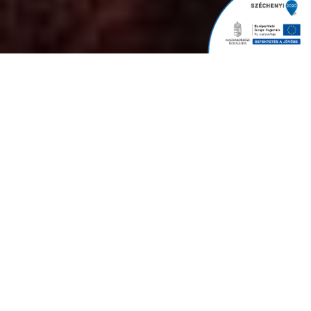
About
The Concert
Lorem ipsum dolor sit amet consectetur adipiscing elit sed
do eiusmod tempor.