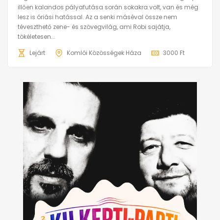
illően kalandos pályafutása során sokakra volt, van és még
lesz is óriási hatással. Az a senki máséval össze nem
téveszthető zene- és szövegvilág, ami Robi sajátja,
tökéletesen...
Lejárt
Komlói Közösségek Háza
3000 Ft