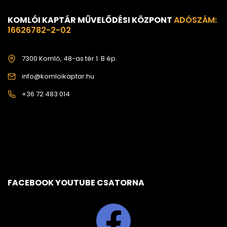
KOMLÓI KAPTÁR MŰVELŐDÉSI KÖZPONT
ADÓSZÁM:
16626782-2-02
7300 Komló, 48-as tér 1. B ép.
info@komloikaptar.hu
+36 72 483 014
FACEBOOK YOUTUBE CSATORNA