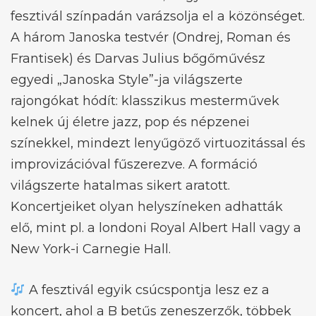
fesztivál színpadán varázsolja el a közönséget.
A három Janoska testvér (Ondrej, Roman és
Frantisek) és Darvas Julius bőgőművész
egyedi „Janoska Style”-ja világszerte
rajongókat hódít: klasszikus mesterművek
kelnek új életre jazz, pop és népzenei
színekkel, mindezt lenyűgöző virtuozitással és
improvizációval fűszerezve. A formáció
világszerte hatalmas sikert aratott.
Koncertjeiket olyan helyszíneken adhatták
elő, mint pl. a londoni Royal Albert Hall vagy a
New York-i Carnegie Hall.
A fesztivál egyik csúcspontja lesz ez a
koncert, ahol a B betűs zeneszerzők, többek