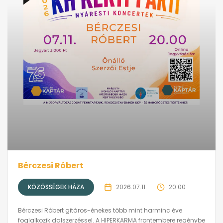
Bérczesi Róbert
KÖZÖSSÉGEK HÁZA
2026.07.11.
20:00
Bérczesi Róbert gitáros-énekes több mint harminc éve
foglalkozik dalszerzéssel. A HIPERKARMA frontembere regénybe