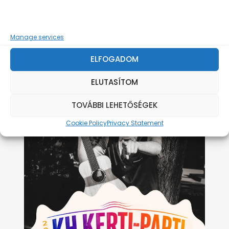
KH Kerti-Parti Lóhere
KÖZÖSSÉGEK HÁZA
2026.08.01.
20:00
Manage services
Lejárt
Komlói Közösségek Háza
2000 Ft
ELFOGADOM
ELUTASÍTOM
TOVÁBBI LEHETŐSÉGEK
Cookie Policy
Privacy Statement