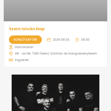
Szent István Nap
KOMLÓI KAPTÁR
2026.08.20.
09:30
Hamarosan
48. -as tér
Tóth Ferenc Színház-és Hangversenyterem
Ingyenes