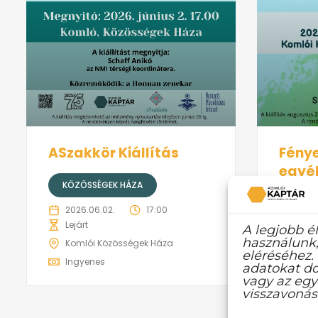
ASzakkör Kiállítás
Fénye
egyé
KÖZÖSSÉGEK HÁZA
KOML
2026.06.02.
17:00
Lejárt
A legjobb é
2026
használunk,
Komlói Közösségek Háza
eléréséhez.
Drobina 
Ingyenes
adatokat do
kiállítás
vagy az egy
festmény
visszavonás
4-én nyíl
Színek, 