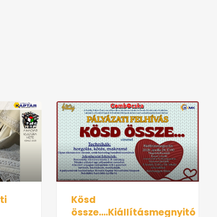
Kösd
ti
össze….Kiállításmegnyitó