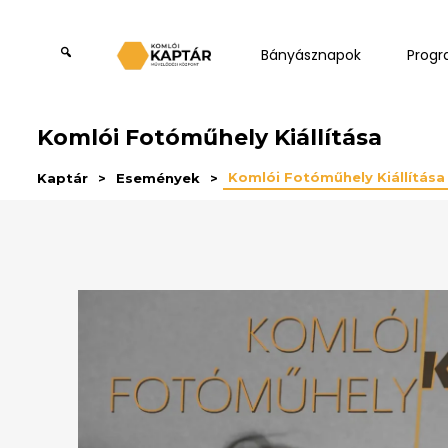
Bányásznapok
Prog
Komlói Fotóműhely Kiállítása
Komlói Fotóműhely Kiállítása
Kaptár
Események