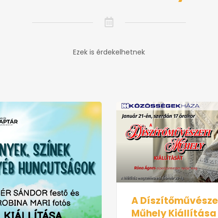
Ezek is érdekelhetnek
A Díszítőművésze
Műhely Kiállítása