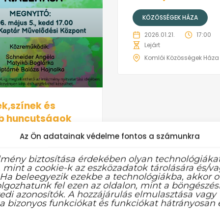
KÖZÖSSÉGEK HÁZA
2026.01.21.
17:00
Lejárt
Komlói Közösségek Háza
k,színek és
b huncutságok
Az Ön adatainak védelme fontos a számunkra
ÓI KAPTÁR
lmény biztosítása érdekében olyan technológiáka
.05.05.
17:00
 mint a cookie-k az eszközadatok tárolására és/v
 Ha beleegyezik ezekbe a technológiákba, akkor o
Mari fotós bemutatkozó
lgozhatunk fel ezen az oldalon, mint a böngészési
a mellett Pintér Sándor
edi azonosítók. A hozzájárulás elmulasztása vagy
ei is helyet kaptak a május
a bizonyos funkciókat és funkciókat hátrányosan é
ó kiállításon a Kaptárban. A
fényes, huncutságok című