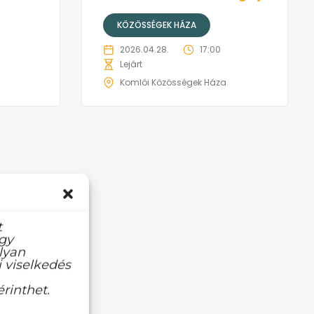
KÖZÖSSÉGEK HÁZA
2026.04.28.
17:00
Lejárt
Komlói Közösségek Háza
t
agy
lyan
 viselkedés
rinthet.