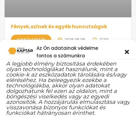
Fények,színek és egyéb huncutságok
KOMLÓI KAPTÁR
2026.05.05.
17:00
Az Ön adatainak védelme
Drobina Mari fotós bemutatkozó kiállítása mellett Pintér
fontos a számunkra
Sándor festményei is helyet kaptak a május 4-én nyíló
A legjobb élmény biztosítása érdekében
kiállításon a Kaptárban. A Színek, fényes, huncutságok című
olyan technológiákat használunk, mint a
tárlatot Schneider Angéla nyitja meg. Két ellentétes világ
cookie-k az eszközadatok tárolására és/vagy
találkozik egy kiállításon. Különleges kortárs táncjáték az
eléréséhez. Ha beleegyezik ezekbe a
emberi...
technológiákba, akkor olyan adatokat
dolgozhatunk fel ezen az oldalon, mint a
Lejárt
Komlói Kaptár
ingyenes
böngészési viselkedés vagy az egyedi
azonosítók. A hozzájárulás elmulasztása vagy
visszavonása bizonyos funkciókat és
funkciókat hátrányosan érinthet.