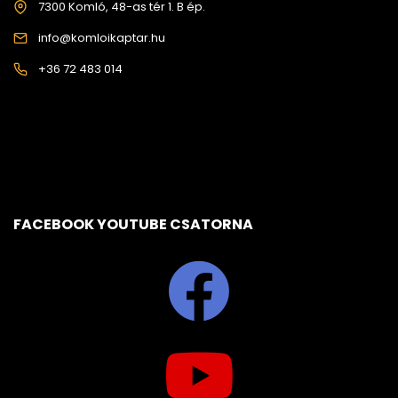
7300 Komló, 48-as tér 1. B ép.
info@komloikaptar.hu
+36 72 483 014
FACEBOOK YOUTUBE CSATORNA