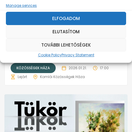
Manage services
ELFOGADOM
ELUTASÍTOM
TOVÁBBI LEHETŐSÉGEK
A Díszítőművészeti Műhely Kiállítása
Cookie Policy
Privacy Statement
KÖZÖSSÉGEK HÁZA
2026.01.21.
17:00
Lejárt
Komlói Közösségek Háza