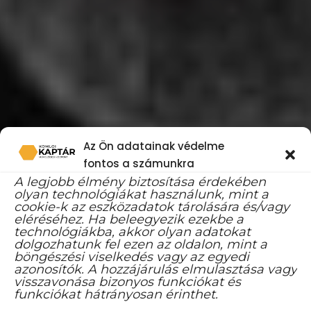
Az Ön adatainak védelme
fontos a számunkra
A legjobb élmény biztosítása érdekében
olyan technológiákat használunk, mint a
cookie-k az eszközadatok tárolására és/vagy
eléréséhez. Ha beleegyezik ezekbe a
technológiákba, akkor olyan adatokat
dolgozhatunk fel ezen az oldalon, mint a
böngészési viselkedés vagy az egyedi
azonosítók. A hozzájárulás elmulasztása vagy
ISTANBUL EVENT ARENA, ŞIŞLI, İSTANBUL
visszavonása bizonyos funkciókat és
funkciókat hátrányosan érinthet.
GAME
EVENT