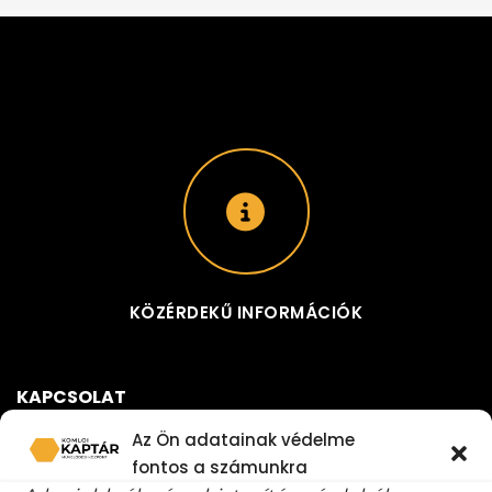
KÖZÉRDEKŰ INFORMÁCIÓK
KAPCSOLAT
Az Ön adatainak védelme
KOMLÓI KAPTÁR MŰVELŐDÉSI KÖZPONT
ADÓSZÁM:
fontos a számunkra
16626782-2-02