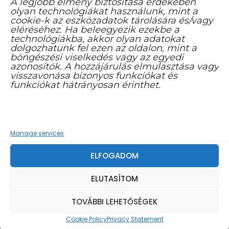
A legjobb élmény biztosítása érdekében
olyan technológiákat használunk, mint a
cookie-k az eszközadatok tárolására és/vagy
7300 Komló, 48-as tér 1. B ép.
eléréséhez. Ha beleegyezik ezekbe a
technológiákba, akkor olyan adatokat
info@komloikaptar.hu
dolgozhatunk fel ezen az oldalon, mint a
böngészési viselkedés vagy az egyedi
+36 72 483 014
azonosítók. A hozzájárulás elmulasztása vagy
visszavonása bizonyos funkciókat és
funkciókat hátrányosan érinthet.
Manage services
FACEBOOK YOUTUBE CSATORNA
ELFOGADOM
ELUTASÍTOM
TOVÁBBI LEHETŐSÉGEK
Cookie Policy
Privacy Statement